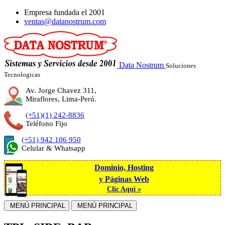
Empresa fundada el
2001
ventas@datanostrum.com
Data Nostrum
Soluciones
Tecnologicas
Av. Jorge Chavez 311,
Miraflores, Lima-Perú.
(+51)(1) 242-8836
Teléfono Fijo
(+51) 942 106 950
Celular & Whatsapp
Dominio, Hosting
y Páginas Web
Clic Aquí »
MENÚ PRINCIPAL
MENÚ PRINCIPAL