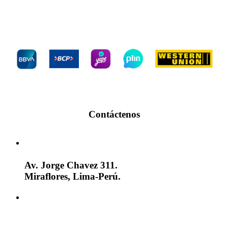
Bancos
Contáctenos
Av. Jorge Chavez 311.
Miraflores, Lima-Perú.
(+51)(1) 242-8836
(+51) 942 106 950